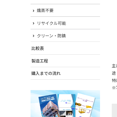
燻蒸不要
リサイクル可能
クリーン・防錆
比較表
製造工程
主
途
購入までの流れ
特
※